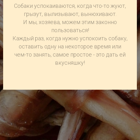
Собаки успокаиваются, когда что-то жуют,
грызут, вылизывают, вынюхивают.
И мы, хозяева, можем этим законно
пользоваться!
Каждый раз, когда нужно успокоить собаку,
оставить одну на некоторое время или
чем-то занять, самое простое - это дать ей
вкусняшку!