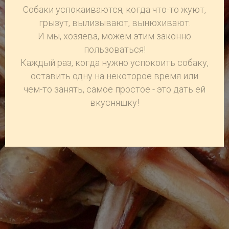
Собаки успокаиваются, когда что-то жуют,
грызут, вылизывают, вынюхивают.
И мы, хозяева, можем этим законно
пользоваться!
Каждый раз, когда нужно успокоить собаку,
оставить одну на некоторое время или
чем-то занять, самое простое - это дать ей
вкусняшку!