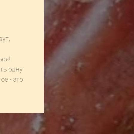
зут,
ься!
ть одну
ое - это