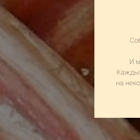
Соб
И м
Каждый
на неко