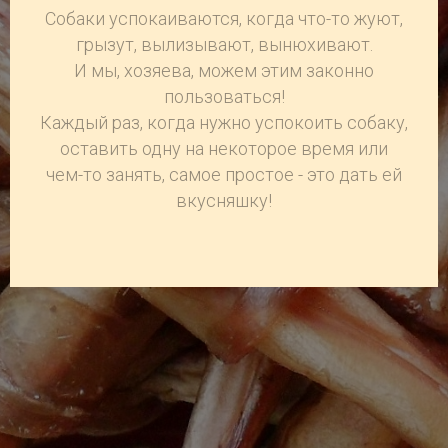
Собаки успокаиваются, когда что-то жуют,
грызут, вылизывают, вынюхивают.
И мы, хозяева, можем этим законно
пользоваться!
Каждый раз, когда нужно успокоить собаку,
оставить одну на некоторое время или
чем-то занять, самое простое - это дать ей
вкусняшку!