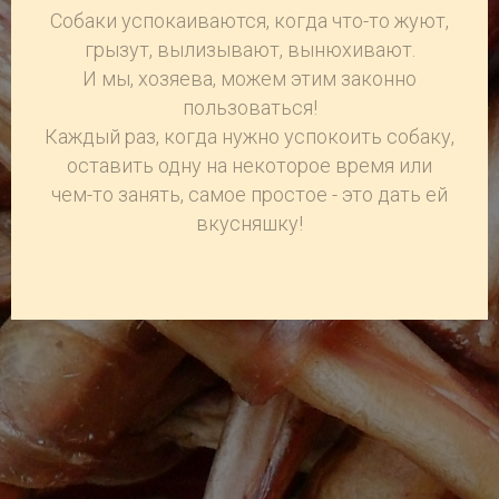
Собаки успокаиваются, когда что-то жуют,
грызут, вылизывают, вынюхивают.
И мы, хозяева, можем этим законно
пользоваться!
Каждый раз, когда нужно успокоить собаку,
оставить одну на некоторое время или
чем-то занять, самое простое - это дать ей
вкусняшку!