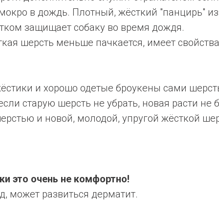
мокро в дождь. Плотный, жёсткий "панцирь" из
тком защищает собаку во время дождя.
ткая шерсть меньше пачкается, имеет свойств
стики и хорошо одетые броукены сами шерсть 
если старую шерсть не убрать, новая расти не 
ерстью и новой, молодой, упругой жёсткой ше
ки это очень не комфортно!
д, может развиться дерматит.