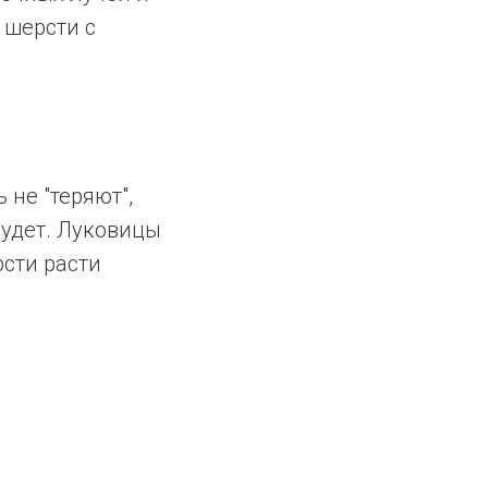
 шерсти с
а
не "теряют",
будет. Луковицы
рсти расти