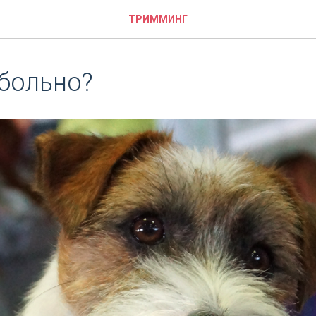
ТРИММИНГ
 больно?