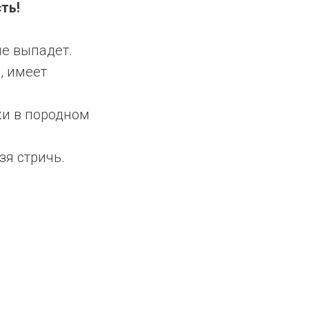
ть!
не выпадет.
, имеет
ки в породном
зя стричь.