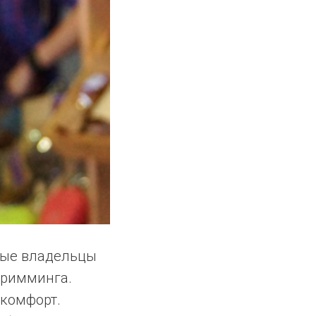
вые владельцы
тримминга.
скомфорт.