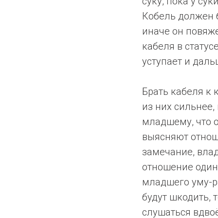
суку, пока у сук
Кобель должен б
иначе он повяже
кабеля в статус
уступает и даль
Брать кабеля к 
из них сильнее,
младшему, что о
выясняют отнош
замечание, вла
отношение одина
младшего уму-р
будут шкодить, т
слушаться вдво