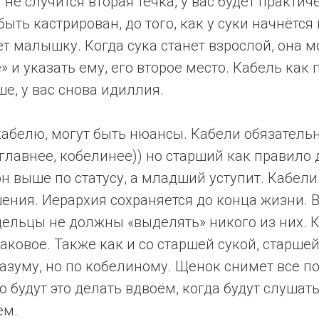
и не случится вторая течка, у вас будет практи
ыть кастрирован, до того, как у суки начнётся 
т малышку. Когда сука станет взрослой, она 
е» и указать ему, его второе место. Кабель как
ше, у вас снова идиллия.
кабелю, могут быть нюансы. Кабели обязатель
 главнее, кобелинее)) но старший как правило 
н выше по статусу, а младший уступит. Кабели
ения. Иерархия сохраняется до конца жизни. 
дельцы не должны «выделять» никого из них. 
ковое. Также как и со старшей сукой, старшей
азуму, но по кобелиному. Щенок снимет все п
о будут это делать вдвоём, когда будут слушать
ём.