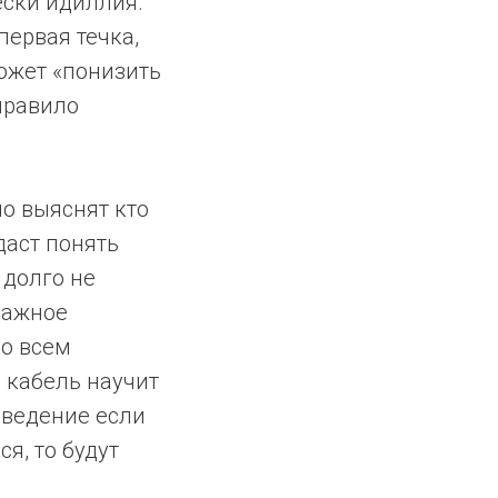
чески идиллия.
первая течка,
может «понизить
 правило
но выяснят кто
даст понять
 долго не
Важное
Ко всем
 кабель научит
оведение если
ся, то будут