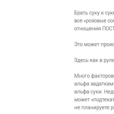
Брать суку к су
все «розовые со
отношения ПОС
Это может проис
Здесь как в руле
Много факторов 
альфа задатками
альфа суки. Нед
может «подтека
не планируете р