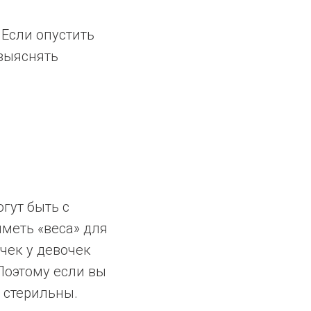
 Если опустить
 выяснять
гут быть с
меть «веса» для
ечек у девочек
Поэтому если вы
ь стерильны.