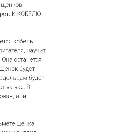
 щенков.
орот. К КОБЕЛЮ
ётся кобель
питателя, научит
 Она останется
. Щенок будет
ладельцам будет
т за вас. В
ован, или
зьмёте щенка